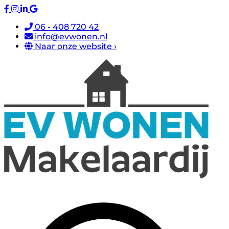
06 - 408 720 42
info@evwonen.nl
Naar onze website ›