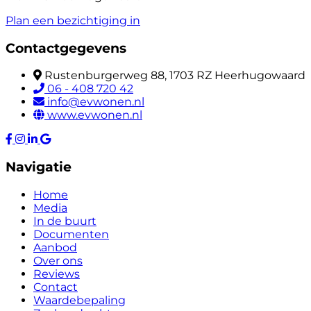
Plan een bezichtiging in
Contactgegevens
Rustenburgerweg 88, 1703 RZ Heerhugowaard
06 - 408 720 42
info@evwonen.nl
www.evwonen.nl
Navigatie
Home
Media
In de buurt
Documenten
Aanbod
Over ons
Reviews
Contact
Waardebepaling