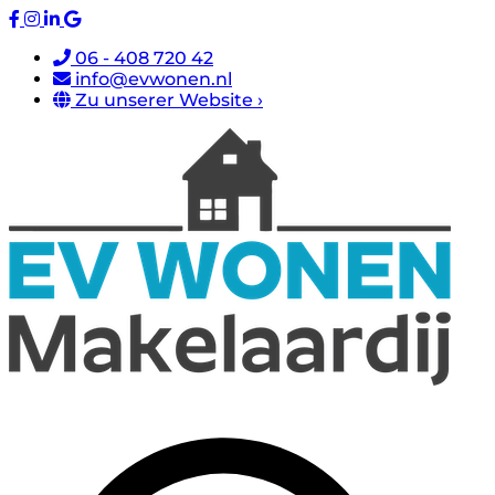
06 - 408 720 42
info@evwonen.nl
Zu unserer Website ›