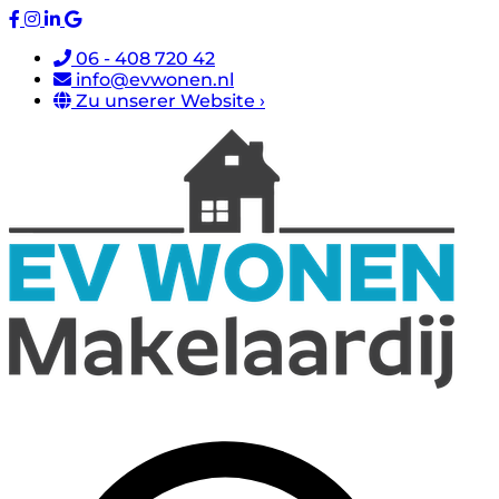
06 - 408 720 42
info@evwonen.nl
Zu unserer Website ›